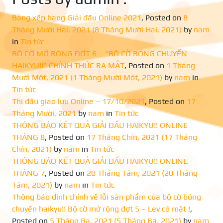
Bảng xếp hạng Giải đấu Online 2021
,
Posted on
8
Tháng Mười Hai, 2021
(8 Tháng Mười Hai, 2021)
by
nam
in
Tin tức
BỘ CỜ MỞ RỘNG ĐỢT 6 – “BỘ CỜ BÓNG CHUYỀN
HAIKYU!!” CHÍNH THỨC RA MẮT
,
Posted on
1 Tháng
Mười Một, 2021
(1 Tháng Mười Một, 2021)
by
nam
in
Tin tức
Thi đấu giao lưu Online – 17/10/2021
,
Posted on
17
Tháng Mười, 2021
by
nam
in
Tin tức
THÔNG BÁO KẾT QUẢ GIẢI ĐẤU HAIKYU!! ONLINE
THÁNG 8
,
Posted on
17 Tháng Chín, 2021
(17 Tháng
Chín, 2021)
by
nam
in
Tin tức
THÔNG BÁO KẾT QUẢ GIẢI ĐẤU HAIKYU!! ONLINE
THÁNG 7
,
Posted on
20 Tháng Tám, 2021
(20 Tháng
Tám, 2021)
by
nam
in
Tin tức
Thông báo đính chính về lỗi sản phẩm của bộ cờ bóng
chuyền haikyu!! Bộ cờ mở rộng đợt 5 – Lev có mặt !
,
Posted on
5 Tháng Ba, 2021
(5 Tháng Ba, 2021)
by
nam