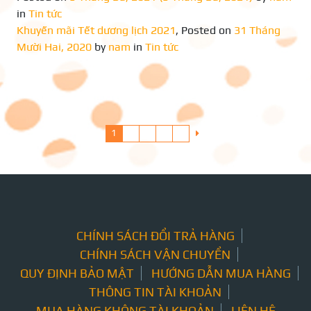
in
Tin tức
Khuyến mãi Tết dương lịch 2021
,
Posted on
31 Tháng
Mười Hai, 2020
by
nam
in
Tin tức
1
2
3
…
7
CHÍNH SÁCH ĐỔI TRẢ HÀNG
CHÍNH SÁCH VẬN CHUYỂN
QUY ĐỊNH BẢO MẬT
HƯỚNG DẪN MUA HÀNG
THÔNG TIN TÀI KHOẢN
MUA HÀNG KHÔNG TÀI KHOẢN
LIÊN HỆ