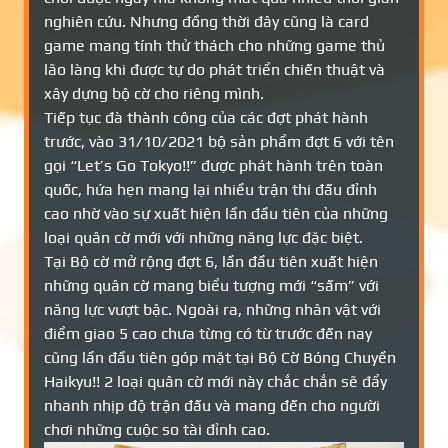
nghiên cứu. Nhưng đồng thời đây cũng là card
game mang tính thử thách cho những game thủ
lão làng khi được tự do phát triển chiến thuật và
xây dựng bộ cờ cho riêng mình.
Tiếp tục đà thành công của các đợt phát hành
trước, vào 31/10/2021 bộ sản phẩm đợt 6 với tên
gọi “Let’s Go Tokyo!!” được phát hành trên toàn
quốc, hứa hẹn mang lại nhiều trận thi đấu đỉnh
cao nhờ vào sự xuất hiện lần đầu tiên của những
loại quân cờ mới với những năng lực đặc biệt.
Tại Bộ cờ mở rộng đợt 6, lần đầu tiên xuất hiện
những quân cờ mang biểu tượng mới “sấm” với
năng lực vượt bậc. Ngoài ra, những nhân vật với
điểm giao 5 cao chưa từng có từ trước đến nay
cũng lần đầu tiên góp mặt tại Bộ Cờ Bóng Chuyền
Haikyu!! 2 loại quân cờ mới này chắc chắn sẽ đẩy
nhanh nhịp độ trận đấu và mang đến cho người
chơi những cuộc so tài đỉnh cao.