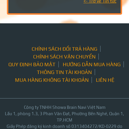
<- Trở về Tin tức
CHÍNH SÁCH ĐỔI TRẢ HÀNG
CHÍNH SÁCH VẬN CHUYỂN
QUY ĐỊNH BẢO MẬT
HƯỚNG DẪN MUA HÀNG
THÔNG TIN TÀI KHOẢN
MUA HÀNG KHÔNG TÀI KHOẢN
LIÊN HỆ
Công ty TNHH Showa Brain Navi Việt Nam
Lầu 1, phòng 1.3, 3 Phan Văn Đạt, Phường Bến Nghé, Quận 1,
TP.HCM
Giấy Phép đăng ký kinh doanh số 0313404272/KD-0229 do