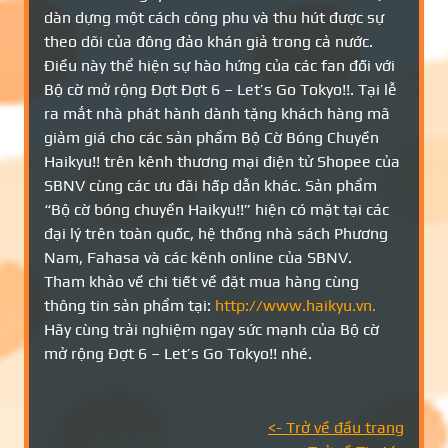
dàn dựng một cách công phu và thu hút được sự
theo dõi của đông đảo khán giả trong cả nước.
Điều này thể hiện sự hào hứng của các fan đối với
Bộ cờ mở rộng Đợt Đợt 6 – Let’s Go Tokyo!!. Tại lễ
ra mắt nhà phát hành dành tặng khách hàng mã
giảm giá cho các sản phẩm Bộ Cờ Bóng Chuyền
Haikyu!! trên kênh thương mại điện tử Shopee của
SBNV cùng các ưu đãi hấp dẫn khác. Sản phẩm
“Bộ cờ bóng chuyền Haikyu!!” hiện có mặt tại các
đại lý trên toàn quốc, hệ thống nhà sách Phương
Nam, Fahasa và các kênh online của SBNV.
Tham khảo về chi tiết về đặt mua hàng cùng
thông tin sản phẩm tại:
http://www.haikyu.vn.
Hãy cùng trải nghiệm ngay sức mạnh của Bộ cờ
mở rộng Đợt 6 – Let’s Go Tokyo!! nhé.
<- Trở về đầu trang