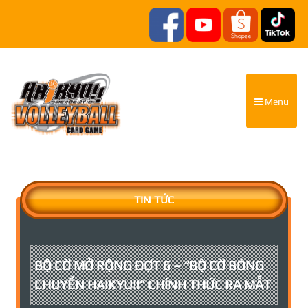
Menu
TIN TỨC
BỘ CỜ MỞ RỘNG ĐỢT 6 – “BỘ CỜ BÓNG
CHUYỀN HAIKYU!!” CHÍNH THỨC RA MẮT