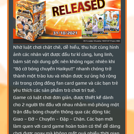
Nhờ luật chơi chặt chẽ, dễ hiểu, thu hút cùng hình
ảnh các nhân vật được đầu tư kĩ càng, lung linh,
bám sát nội dung gốc nên không ngạc nhiên khi
“Bộ cờ bóng chuyền Haikyu!!” nhanh chóng trở
thành một trào lưu và nhận được sự ủng hộ rộng
rãi trong cộng đồng fan card game và các bạn trẻ
yêu thích các sản phẩm trò chơi trí tuệ.
Game có luật chơi đơn giản, được thiết kế dành
cho 2 người thi đấu với nhau nhằm mô phỏng một
trận đấu bóng chuyền thông qua các động tác
Giao – Đỡ – Chuyền – Đập – Chặn. Các bạn mới
làm quen với card game hoàn toàn có thể dễ dàng
chơi được ngay mà không mất quá nhiều thời gian