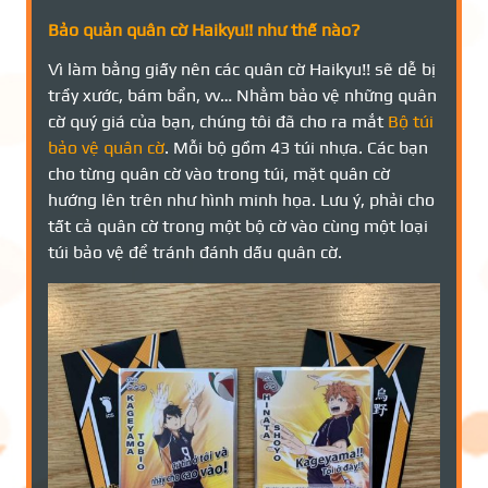
Bảo quản quân cờ Haikyu!! như thế nào?
Vì làm bằng giấy nên các quân cờ Haikyu!! sẽ dễ bị
trầy xước, bám bẩn, vv… Nhằm bảo vệ những quân
cờ quý giá của bạn, chúng tôi đã cho ra mắt
Bộ túi
bảo vệ quân cờ
. Mỗi bộ gồm 43 túi nhựa. Các bạn
cho từng quân cờ vào trong túi, mặt quân cờ
hướng lên trên như hình minh họa. Lưu ý, phải cho
tất cả quân cờ trong một bộ cờ vào cùng một loại
túi bảo vệ để tránh đánh dấu quân cờ.