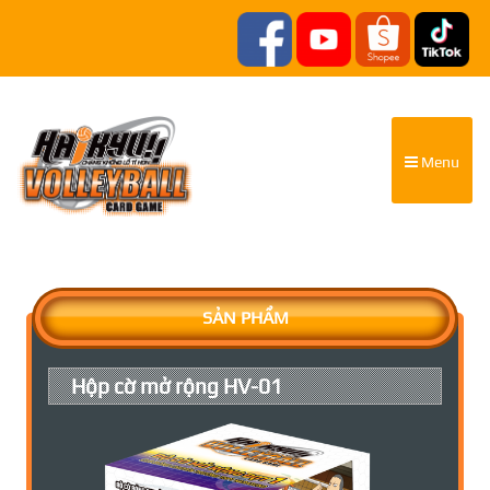
Menu
SẢN PHẨM
Hộp cờ mở rộng HV-01