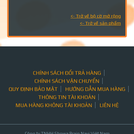
<- Trở về
bộ cờ mở rộng
<- Trở về sản phẩm
CHÍNH SÁCH ĐỔI TRẢ HÀNG
CHÍNH SÁCH VẬN CHUYỂN
QUY ĐỊNH BẢO MẬT
HƯỚNG DẪN MUA HÀNG
THÔNG TIN TÀI KHOẢN
MUA HÀNG KHÔNG TÀI KHOẢN
LIÊN HỆ
Công ty TNHH Showa Brain Navi Việt Nam