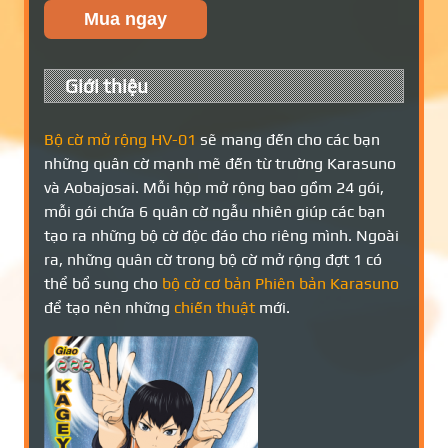
Mua ngay
Giới thiệu
Bộ cờ mở rộng HV-01
sẽ mang đến cho các bạn
những quân cờ mạnh mẽ đến từ trường Karasuno
và Aobajosai. Mỗi hộp mở rộng bao gồm 24 gói,
mỗi gói chứa 6 quân cờ ngẫu nhiên giúp các bạn
tạo ra những bộ cờ độc đáo cho riêng mình. Ngoài
ra, những quân cờ trong bộ cờ mở rộng đợt 1 có
thể bổ sung cho
bộ cờ cơ bản Phiên bản Karasuno
để tạo nên những
chiến thuật
mới.