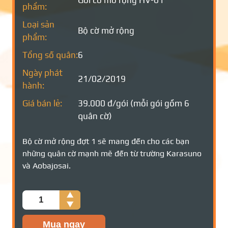
Gói cờ mở rộng HV-01
phẩm:
Loại sản
Bộ cờ mở rộng
phẩm:
Tổng số quân:
6
Ngày phát
21/02/2019
hành:
Giá bán lẻ:
39.000 đ/gói (mỗi gói gồm 6
quân cờ)
Bộ cờ mở rộng đợt 1 sẽ mang đến cho các bạn
những quân cờ mạnh mẽ đến từ trường Karasuno
và Aobajosai.
Số
lượng
Mua ngay