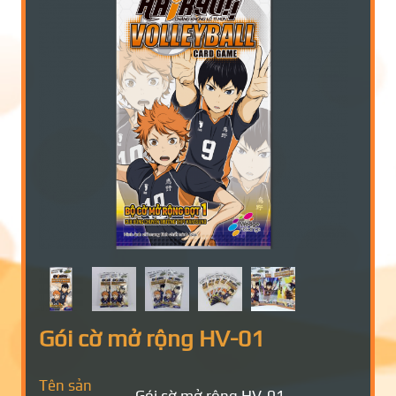
Gói cờ mở rộng HV-01
Tên sản