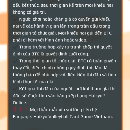
đấu kết thúc, sau thời gian kể trên mọi khiếu nại
không có giá trị.
Người chơi hoặc khán giả có quyền gửi khiếu
nại về các hành vi gian lận trong trận đấu trong
thời gian tổ chức giải. Mọi khiếu nại gửi đến BTC
phải đi kèm với hình ảnh hoặc video.
Trong trường hợp xảy ra tranh chấp thì quyết
định của BTC là quyết định cuối cùng.
Trong thời gian tổ chức giải, BTC có toàn quyền
thay đổi, điều chỉnh những quy định thi đấu đã
thông báo để phù hợp với điều kiện thi đấu và tình
hình thực tế của giải.
Kết quả thi đấu của người chơi khi tham gia thi
đấu sẽ được tính vào bảng xếp hạng Haikyu!!
Online.
Mọi thắc mắc xin vui lòng liên hệ
Fanpage: Haikyu Volleyball Card Game Vietnam.