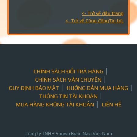
<- Trở về đầu trang
<- Trở về Cộng đồngTin tức
CHÍNH SÁCH ĐỔI TRẢ HÀNG
CHÍNH SÁCH VẬN CHUYỂN
QUY ĐỊNH BẢO MẬT
HƯỚNG DẪN MUA HÀNG
THÔNG TIN TÀI KHOẢN
MUA HÀNG KHÔNG TÀI KHOẢN
LIÊN HỆ
Công ty TNHH Showa Brain Navi Việt Nam