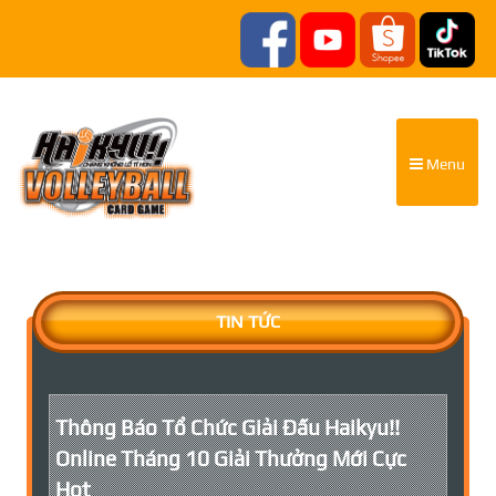
Menu
TIN TỨC
Thông Báo Tổ Chức Giải Đấu Haikyu!!
Online Tháng 10 Giải Thưởng Mới Cực
Hot