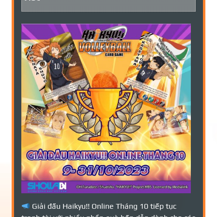
Giải đấu Haikyu!! Online Tháng 10 tiếp tục