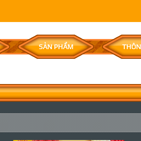
SẢN PHẨM
THÔN