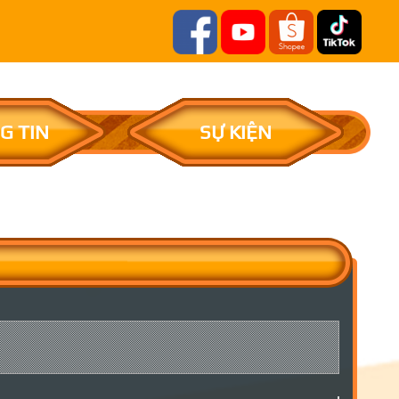
G TIN
SỰ KIỆN