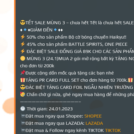
TẾT SALE MÙNG 3 – chưa hết Tết là chưa hết SALE n
♦️
♦️
GIẢM ĐẾN
♦️
♦️
50% cho sản phẩm Bộ cờ bóng chuyền Haikyu!!
45% cho sản phẩm BATTLE SPIRITS, ONE PIECE
ĐẶC BIỆT SALE ĐỒNG GIÁ 89K CHO CÁC SẢN PHẨM
MÙNG 3 (24.1)MUA 2 gói mở rộng bất kỳ TẶNG NG
cho đơn từ 200k
Được cộng dồn mốc quà tặng các bạn nhé
TẶNG PR CARD FULL SET cho đơn hàng từ 700k.
ĐẶC BIỆT TẶNG CARD FOIL NGẪU NHIÊN TRƯỜN
Chần chờ gì nữa, ghé ngay mua hàng để những phần
———————————————–
Thời gian: 24.01.2023
Đặt mua ngay qua Shopee:
SHOPEE
Đặt mua ngay qua LAZADA:
LAZADA
Đặt mua & Follow ngay kênh TIKTOK
TIKTOK