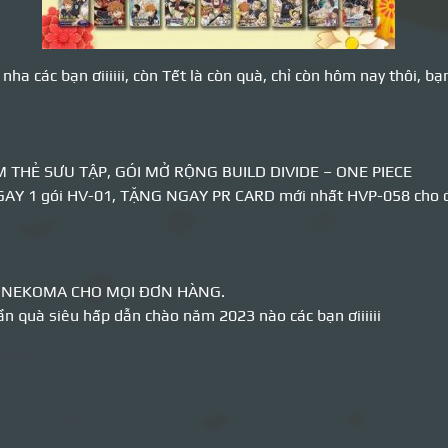
ha các bạn ơiiiiii, còn Tết là còn quà, chỉ còn hôm nay thôi, 
 THẺ SƯU TẬP, GÓI MỞ RỘNG BUILD DIVIDE – ONE PIECE
AY 1 gói HV-01, TẶNG NGAY PR CARD mới nhất HVP-058 cho đơ
G NEKOMA CHO MỌI ĐƠN HÀNG.
 quà siêu hấp dẫn chào năm 2023 nào các bạn ơiiiiii