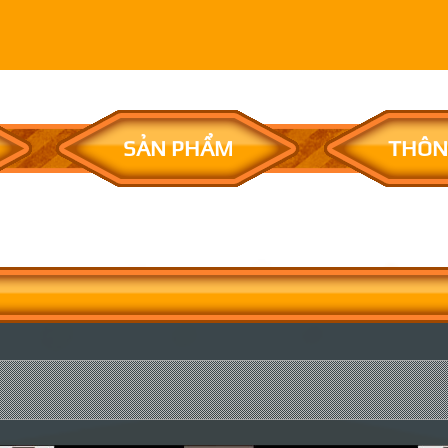
SẢN PHẨM
THÔN