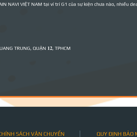
 NAVI VIỆT NAM tại ví trí G1 của sự kiện chưa nào, nhiều dea
ANG TRUNG, QUẬN 𝟏𝟐, TPHCM
CHÍNH SÁCH VẬN CHUYỂN
QUY ĐỊNH BẢO