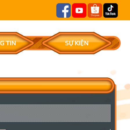
G TIN
SỰ KIỆN