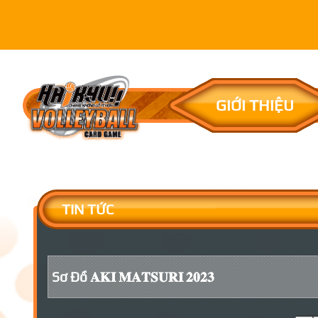
GIỚI THIỆU
TIN TỨC
Sơ Đồ 𝐀𝐊𝐈 𝐌𝐀𝐓𝐒𝐔𝐑𝐈 𝟐𝟎𝟐𝟑