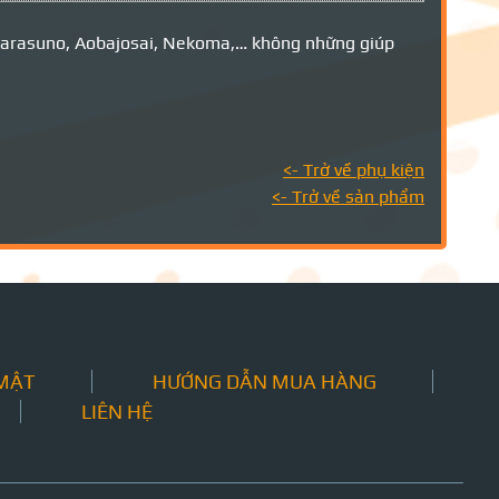
ư Karasuno, Aobajosai, Nekoma,… không những giúp
<- Trở về
phụ kiện
<- Trở về sản phẩm
 MẬT
HƯỚNG DẪN MUA HÀNG
LIÊN HỆ