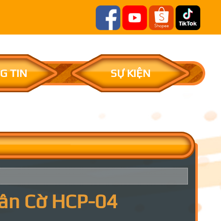
G TIN
SỰ KIỆN
uân Cờ HCP-04