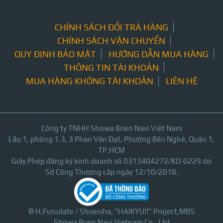
CHÍNH SÁCH ĐỔI TRẢ HÀNG
CHÍNH SÁCH VẬN CHUYỂN
QUY ĐỊNH BẢO MẬT
HƯỚNG DẪN MUA HÀNG
THÔNG TIN TÀI KHOẢN
MUA HÀNG KHÔNG TÀI KHOẢN
LIÊN HỆ
Công ty TNHH Showa Brain Navi Việt Nam
Lầu 1, phòng 1.3, 3 Phan Văn Đạt, Phường Bến Nghé, Quận 1,
TP.HCM
Giấy Phép đăng ký kinh doanh số 0313404272/KD-0229 do
Sở Công Thương cấp ngày 12/10/2018.
© H.Furudate / Shueisha, “HAIKYU!!” Project,MBS
Showa Brain Navi Vietnam Co., Ltd