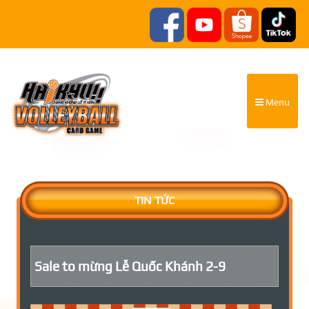
Menu
TIN TỨC
Sale to mừng Lễ Quốc Khánh 2-9