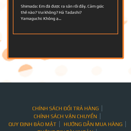
Shimada: Em đã được ra sân rồi đấy. Cảm giác
thế nào? Vui không? Hả Tadashi?
Yamaguchi: Không ạ…
CHÍNH SÁCH ĐỔI TRẢ HÀNG
CHÍNH SÁCH VẬN CHUYỂN
QUY ĐỊNH BẢO MẬT
HƯỚNG DẪN MUA HÀNG