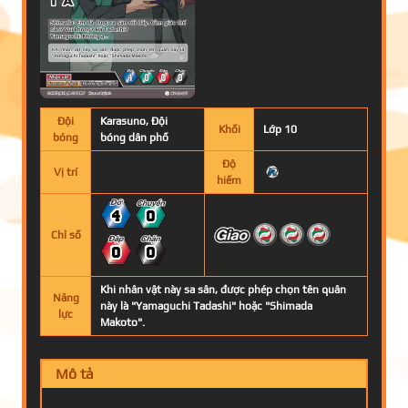
Đội
Karasuno, Đội
Khối
Lớp 10
bóng
bóng dân phố
Độ
Vị trí
hiếm
4
0
Chỉ số
0
0
Khi nhân vật này sa sân, được phép chọn tên quân
Năng
này là "Yamaguchi Tadashi" hoặc "Shimada
lực
Makoto".
Mô tả