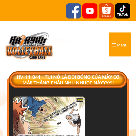
Menu
HV-11-041 - TỤI NÓ LÀ ĐỘI BÓNG CỦA MÀY CƠ
MÀ!! THẰNG CHÁU NHU NHƯỢC NÀYYYY!!