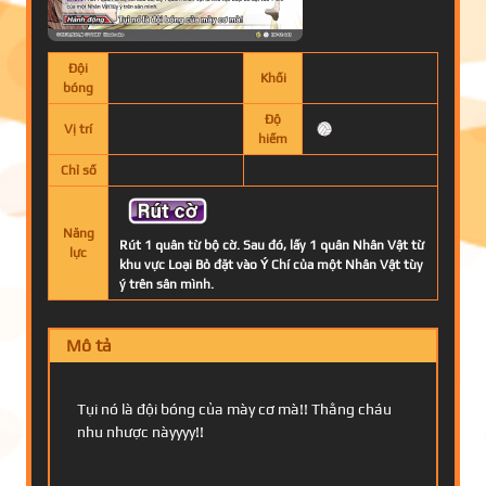
Đội
Khối
bóng
Độ
Vị trí
hiếm
Chỉ số
Năng
Rút 1 quân từ bộ cờ. Sau đó, lấy 1 quân Nhân Vật từ
lực
khu vực Loại Bỏ đặt vào Ý Chí của một Nhân Vật tùy
ý trên sân mình.
Mô tả
Tụi nó là đội bóng của mày cơ mà!! Thằng cháu
nhu nhược nàyyyy!!