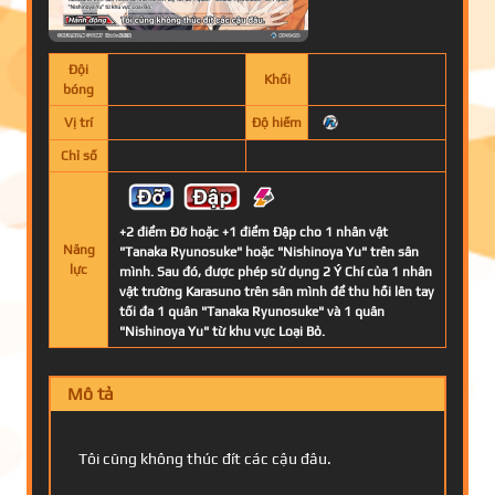
Đội
Khối
bóng
Vị trí
Độ hiếm
Chỉ số
+2 điểm Đỡ hoặc +1 điểm Đập cho 1 nhân vật
Năng
"Tanaka Ryunosuke" hoặc "Nishinoya Yu" trên sân
lực
mình. Sau đó, được phép sử dụng 2 Ý Chí của 1 nhân
vật trường Karasuno trên sân mình để thu hồi lên tay
tối đa 1 quân "Tanaka Ryunosuke" và 1 quân
"Nishinoya Yu" từ khu vực Loại Bỏ.
Mô tả
Tôi cũng không thúc đít các cậu đâu.