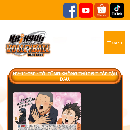
Menu
HV-11-050 - TÔI CŨNG KHÔNG THÚC ĐÍT CÁC CẬU
ĐÂU.