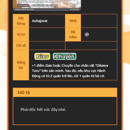
Đội
Aobajosai
Khối
bóng
Độ
Vị trí
hiếm
Chỉ số
Năng
+1 điểm Giao hoặc Chuyền cho nhân vật "Oikawa
lực
Toru" trên sân mình. Sau đó, nếu khu vực Hành
Động có từ 2 quân trở lên, rút 1 quân từ bộ cờ.
Mô tả
Phải dốc hết sức đấy nhé.