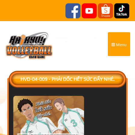
Menu
HVD-04-009 - PHẢI DỐC HẾT SỨC ĐẤY NHÉ.