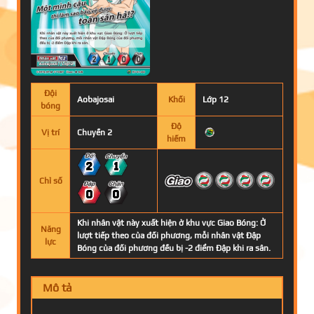
Đội
Aobajosai
Khối
Lớp 12
bóng
Độ
Vị trí
Chuyền 2
hiếm
2
1
Chỉ số
0
0
Khi nhân vật này xuất hiện ở khu vực Giao Bóng: Ở
Năng
lượt tiếp theo của đối phương, mỗi nhân vật Đập
lực
Bóng của đối phương đều bị -2 điểm Đập khi ra sân.
Mô tả