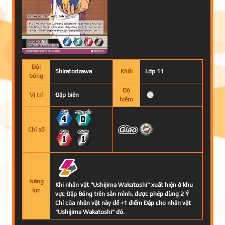
Đội
Shiratorizawa
Khối
Lớp 11
bóng
Độ
Vị trí
Đập biên
hiếm
4
0
Chỉ số
1
1
Năng
Khi nhân vật "Ushijima Wakatoshi" xuất hiện ở khu
lực
vực Đập Bóng trên sân mình, được phép dùng 2 Ý
Chí của nhân vật này để +1 điểm Đập cho nhân vật
"Ushijima Wakatoshi" đó.