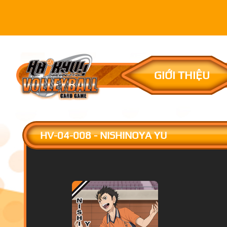
GIỚI THIỆU
HV-04-008 - NISHINOYA YU