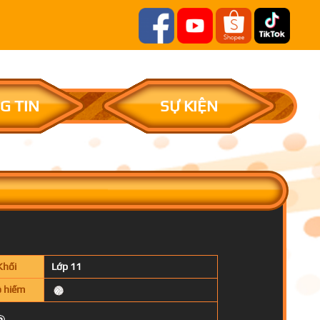
G TIN
SỰ KIỆN
Khối
Lớp 11
 hiếm