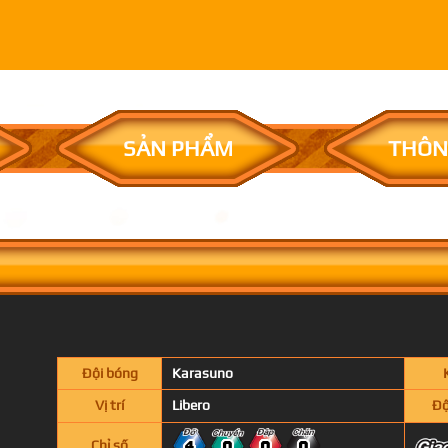
SẢN PHẨM
THÔN
Đội bóng
Karasuno
Vị trí
Libero
Độ
Chỉ số