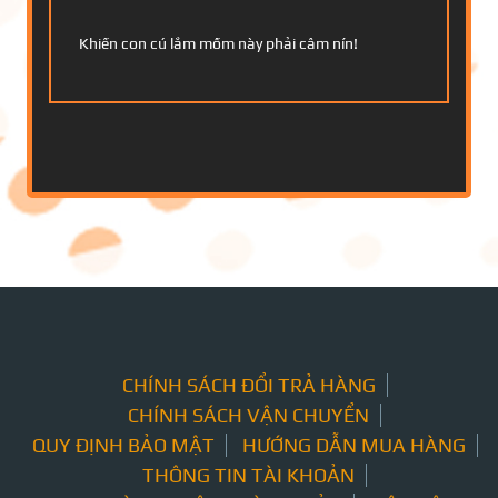
Khiến con cú lắm mồm này phải câm nín!
CHÍNH SÁCH ĐỔI TRẢ HÀNG
CHÍNH SÁCH VẬN CHUYỂN
QUY ĐỊNH BẢO MẬT
HƯỚNG DẪN MUA HÀNG
THÔNG TIN TÀI KHOẢN