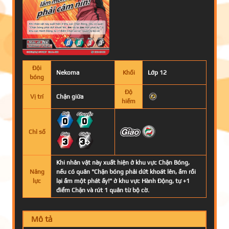
Đội
Nekoma
Khối
Lớp 12
bóng
Độ
Vị trí
Chặn giữa
hiếm
0
0
Chỉ số
3
3+
Khi nhân vật này xuất hiện ở khu vực Chặn Bóng,
Năng
nếu có quân "Chặn bóng phải dứt khoát lên, ầm rồi
lực
lại ầm một phát ấy!" ở khu vực Hành Động, tự +1
điểm Chặn và rút 1 quân từ bộ cờ.
Mô tả