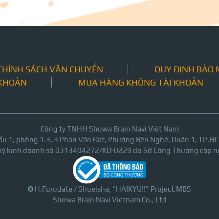
CHÍNH SÁCH VẬN CHUYỂN
QUY ĐỊNH BẢO
 KHOẢN
MUA HÀNG KHÔNG TÀI KHOẢN
Công ty TNHH Showa Brain Navi Việt Nam
ầu 1, phòng 1.3, 3 Phan Văn Đạt, Phường Bến Nghé, Quận 1, TP.H
 ký kinh doanh số 0313404272/KD-0229 do Sở Công Thương cấp n
© H.Furudate / Shueisha, “HAIKYU!!” Project,MBS
Showa Brain Navi Vietnam Co., Ltd