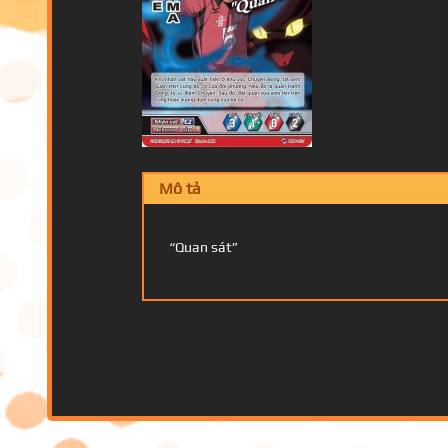
Mô tả
“Quan sát”