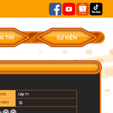
G TIN
SỰ KIỆN
Khối
Lớp 11
 hiếm