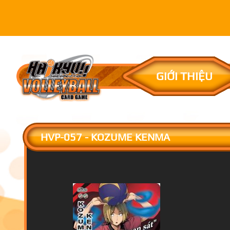
GIỚI THIỆU
HVP-057 - KOZUME KENMA