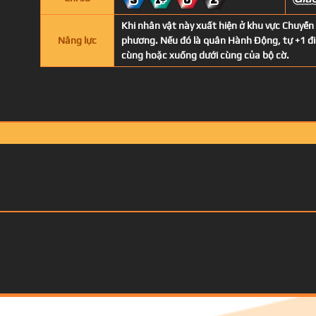
3
1+
0
2
Khi nhân vật này xuất hiện ở khu vực Chuyền
Năng lực
phương. Nếu đó là quân Hành Động, tự +1 đi
cùng hoặc xuống dưới cùng của bộ cờ.