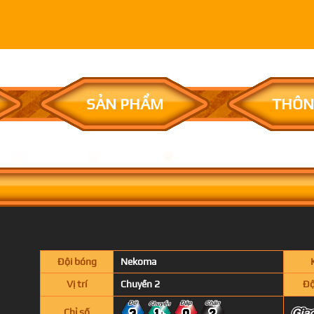
SẢN PHẨM
THÔN
Đội bóng
Nekoma
Vị trí
Chuyền 2
Độ
Chỉ số