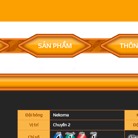
SẢN PHẨM
THÔN
Đội bóng
Nekoma
Vị trí
Chuyền 2
Độ
Chỉ số