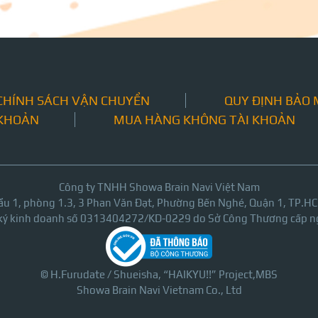
CHÍNH SÁCH VẬN CHUYỂN
QUY ĐỊNH BẢO
 KHOẢN
MUA HÀNG KHÔNG TÀI KHOẢN
Công ty TNHH Showa Brain Navi Việt Nam
ầu 1, phòng 1.3, 3 Phan Văn Đạt, Phường Bến Nghé, Quận 1, TP.H
 ký kinh doanh số 0313404272/KD-0229 do Sở Công Thương cấp n
© H.Furudate / Shueisha, “HAIKYU!!” Project,MBS
Showa Brain Navi Vietnam Co., Ltd