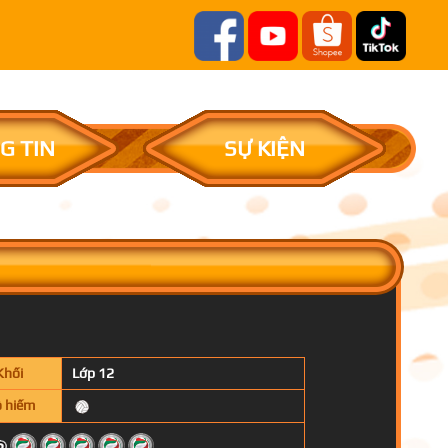
G TIN
SỰ KIỆN
Khối
Lớp 12
 hiếm