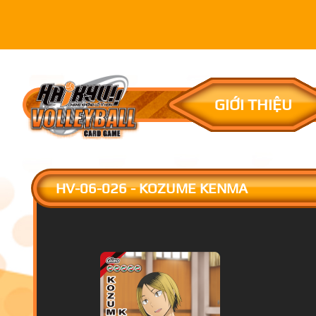
GIỚI THIỆU
HV-06-026 - KOZUME KENMA