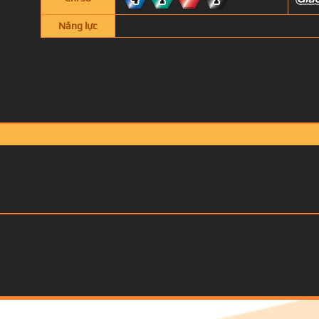
4
1
1
Năng lực