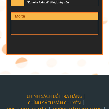
"Konoha Akinori" ở lượt này nữa.
Mô tả
CHÍNH SÁCH ĐỔI TRẢ HÀNG
CHÍNH SÁCH VẬN CHUYỂN