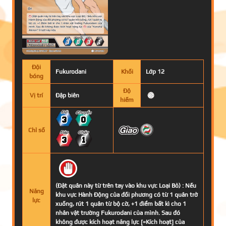
Đội
Fukurodani
Khối
Lớp 12
bóng
Độ
Vị trí
Đập biên
hiếm
3
0
Chỉ số
3
1
(Đặt quân này từ trên tay vào khu vực Loại Bỏ) : Nếu
Năng
khu vực Hành Động của đối phương có từ 1 quân trở
lực
xuống, rút 1 quân từ bộ cờ, +1 điểm bất kì cho 1
nhân vật trường Fukurodani của mình. Sau đó
không được kích hoạt năng lực [=Kích hoạt] của