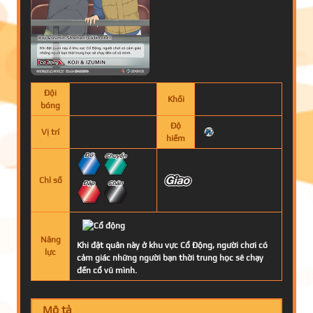
Đội
Khối
bóng
Độ
Vị trí
hiếm
Chỉ số
Năng
Khi đặt quân này ở khu vực Cổ Động, người chơi có
lực
cảm giác những người bạn thời trung học sẽ chạy
đến cổ vũ mình.
Mô tả