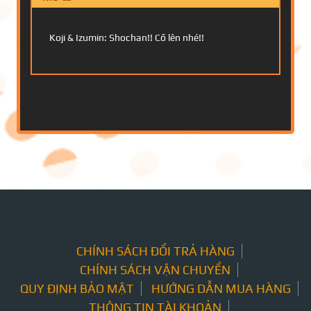
Koji & Izumin: Shochan!! Cố lên nhé!!
CHÍNH SÁCH ĐỔI TRẢ HÀNG
CHÍNH SÁCH VẬN CHUYỂN
QUY ĐỊNH BẢO MẬT
HƯỚNG DẪN MUA HÀNG
THÔNG TIN TÀI KHOẢN