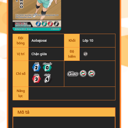
Đội
Aobajosai
Khối
Lớp 10
bóng
Độ
Vị trí
Chặn giữa
hiếm
2
0
Chỉ số
3
4
Năng
lực
Mô tả