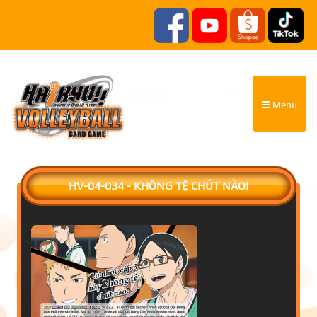
Menu
HV-04-034 - KHÔNG TỆ CHÚT NÀO!