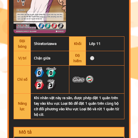
Đội
Shiratorizawa
Khối
Lớp 11
bóng
Độ
Vị trí
Chặn giữa
hiếm
0
0
Chỉ số
3
3
Khi nhân vật này ra sân, được phép đặt 1 quân trên
Năng
tay vào khu vực Loại Bỏ để đặt 1 quân trên cùng bộ
lực
cờ đối phương vào khu vực Loại Bỏ và rút 1 quân từ
bộ cờ.
Mô tả