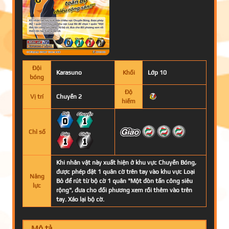
Đội
Karasuno
Khối
Lớp 10
bóng
Độ
Vị trí
Chuyền 2
hiếm
0
1
Chỉ số
1
1
Khi nhân vật này xuất hiện ở khu vực Chuyền Bóng,
được phép đặt 1 quân cờ trên tay vào khu vực Loại
Năng
Bỏ để rút từ bộ cờ 1 quân "Một đòn tấn công siêu
lực
rộng", đưa cho đối phương xem rồi thêm vào trên
tay. Xáo lại bộ cờ.
Mô tả