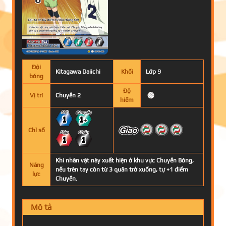
Đội
Kitagawa Daiichi
Khối
Lớp 9
bóng
Độ
Vị trí
Chuyền 2
hiếm
1
1+
Chỉ số
1
1
Khi nhân vật này xuất hiện ở khu vực Chuyền Bóng,
Năng
nếu trên tay còn từ 3 quân trở xuống, tự +1 điểm
lực
Chuyền.
Mô tả