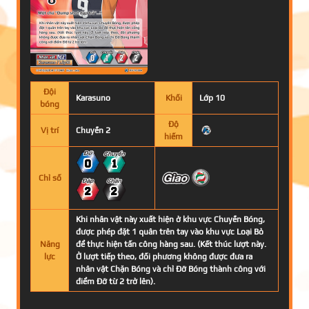
Đội
Karasuno
Khối
Lớp 10
bóng
Độ
Vị trí
Chuyền 2
hiếm
0
1
Chỉ số
2
2
Khi nhân vật này xuất hiện ở khu vực Chuyền Bóng,
được phép đặt 1 quân trên tay vào khu vực Loại Bỏ
Năng
để thực hiện tấn công hàng sau. (Kết thúc lượt này.
lực
Ở lượt tiếp theo, đối phương không được đưa ra
nhân vật Chặn Bóng và chỉ Đỡ Bóng thành công với
điểm Đỡ từ 2 trở lên).