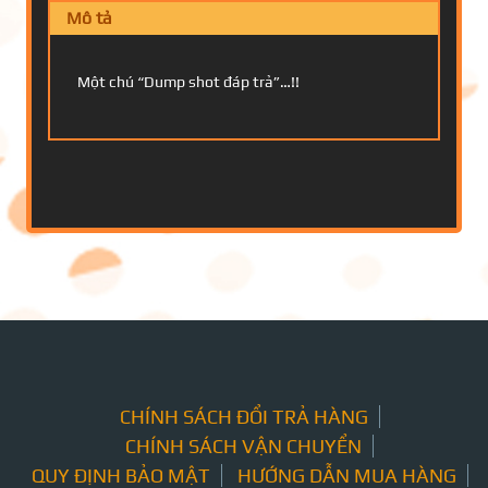
Mô tả
Một chú “Dump shot đáp trả”…!!
CHÍNH SÁCH ĐỔI TRẢ HÀNG
CHÍNH SÁCH VẬN CHUYỂN
QUY ĐỊNH BẢO MẬT
HƯỚNG DẪN MUA HÀNG