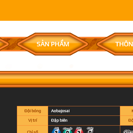
SẢN PHẨM
THÔN
Đội bóng
Aobajosai
Vị trí
Đập biên
Độ
Chỉ số