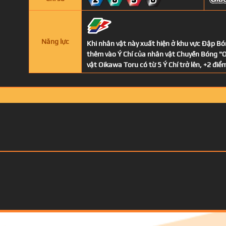
2
0
3
0
Năng lực
Khi nhân vật này xuất hiện ở khu vực Đập Bón
thêm vào Ý Chí của nhân vật Chuyền Bóng "O
vật Oikawa Toru có từ 5 Ý Chí trở lên, +2 đi