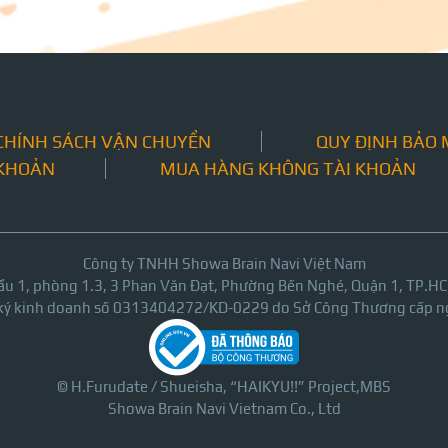
CHÍNH SÁCH VẬN CHUYỂN
QUY ĐỊNH BẢO
 KHOẢN
MUA HÀNG KHÔNG TÀI KHOẢN
Công ty TNHH Showa Brain Navi Việt Nam
ầu 1, phòng 1.3, 3 Phan Văn Đạt, Phường Bến Nghé, Quận 1, TP.H
 ký kinh doanh số 0313404272/KD-0229 do Sở Công Thương cấp n
© H.Furudate / Shueisha, “HAIKYU!!” Project,MBS
Showa Brain Navi Vietnam Co., Ltd