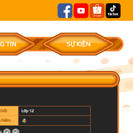
G TIN
SỰ KIỆN
Khối
Lớp 12
 hiếm