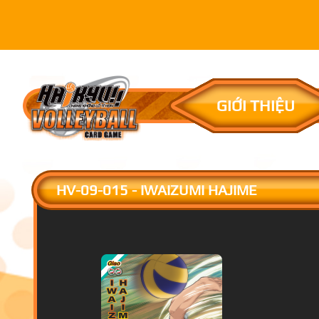
GIỚI THIỆU
HV-09-015 - IWAIZUMI HAJIME