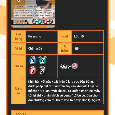
Đội
Karasuno
Khối
Lớp 10
bóng
Độ
Vị trí
Chặn giữa
hiếm
0
0
Chỉ số
3
2
Khi nhân vật này xuất hiện ở khu vực Đập Bóng,
được phép đặt 1 quân trên tay vào khu vực Loại Bỏ
Năng
để chọn 1 quân "Mỗi khi cậu ta xuất hiện trước mắt,
lực
tôi lại thấy phấn khích vô cùng." từ bộ cờ, đưa cho
đối phương xem rồi thêm vào trên tay. Xáo lại bộ cờ.
Mô tả