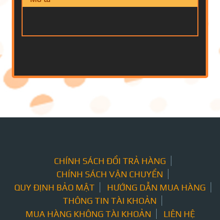
CHÍNH SÁCH ĐỔI TRẢ HÀNG
CHÍNH SÁCH VẬN CHUYỂN
QUY ĐỊNH BẢO MẬT
HƯỚNG DẪN MUA HÀNG
THÔNG TIN TÀI KHOẢN
MUA HÀNG KHÔNG TÀI KHOẢN
LIÊN HỆ