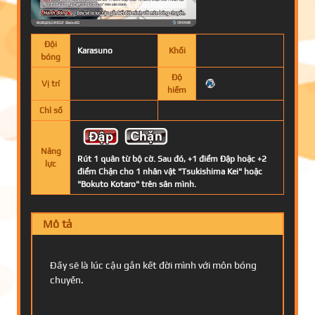
Đội
Karasuno
Khối
bóng
Độ
Vị trí
hiếm
Chỉ số
Năng
Rút 1 quân từ bộ cờ. Sau đó, +1 điểm Đập hoặc +2
lực
điểm Chặn cho 1 nhân vật "Tsukishima Kei" hoặc
"Bokuto Kotaro" trên sân mình.
Mô tả
Đấy sẽ là lúc cậu gắn kết đời mình với môn bóng
chuyền.