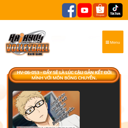
Menu
HV-06-053 - ĐẤY SẼ LÀ LÚC CẬU GẮN KẾT ĐỜI
MÌNH VỚI MÔN BÓNG CHUYỀN.