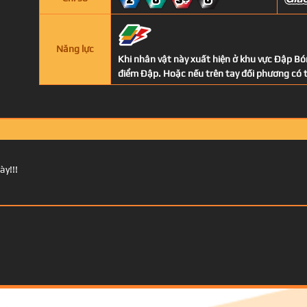
2
0
3+
0
Năng lực
Khi nhân vật này xuất hiện ở khu vực Đập Bóng
điểm Đập. Hoặc nếu trên tay đối phương có t
ày!!!