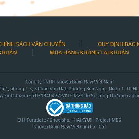
CHÍNH SÁCH VẬN CHUYỂN
QUY ĐỊNH BẢO
 KHOẢN
MUA HÀNG KHÔNG TÀI KHOẢN
Công ty TNHH Showa Brain Navi Việt Nam
ầu 1, phòng 1.3, 3 Phan Văn Đạt, Phường Bến Nghé, Quận 1, TP.H
 ký kinh doanh số 0313404272/KD-0229 do Sở Công Thương cấp n
© H.Furudate / Shueisha, “HAIKYU!!” Project,MBS
Showa Brain Navi Vietnam Co., Ltd