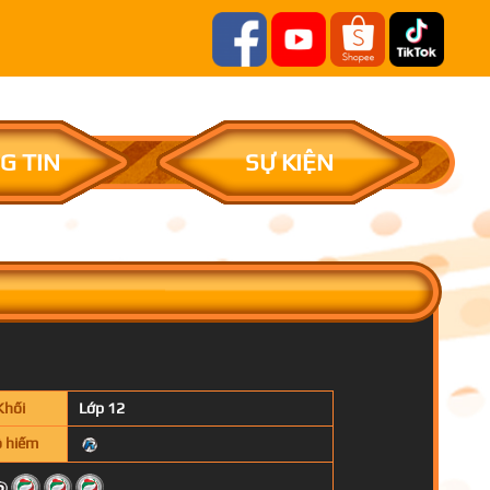
G TIN
SỰ KIỆN
Khối
Lớp 12
 hiếm