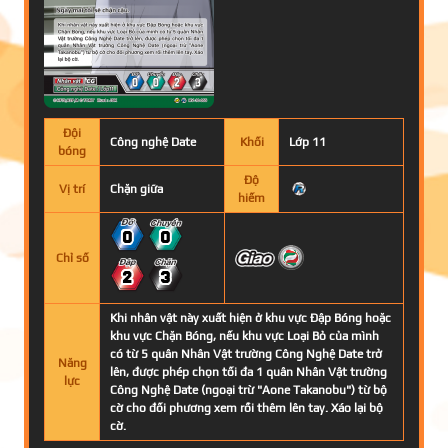
Đội
Công nghệ Date
Khối
Lớp 11
bóng
Độ
Vị trí
Chặn giữa
hiếm
0
0
Chỉ số
2
3
Khi nhân vật này xuất hiện ở khu vực Đập Bóng hoặc
khu vực Chặn Bóng, nếu khu vực Loại Bỏ của mình
có từ 5 quân Nhân Vật trường Công Nghệ Date trở
Năng
lên, được phép chọn tối đa 1 quân Nhân Vật trường
lực
Công Nghệ Date (ngoại trừ "Aone Takanobu") từ bộ
cờ cho đối phương xem rồi thêm lên tay. Xáo lại bộ
cờ.