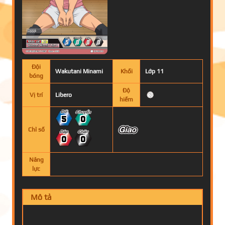
Đội
Wakutani Minami
Khối
Lớp 11
bóng
Độ
Vị trí
Libero
hiếm
5
0
Chỉ số
0
0
Năng
lực
Mô tả