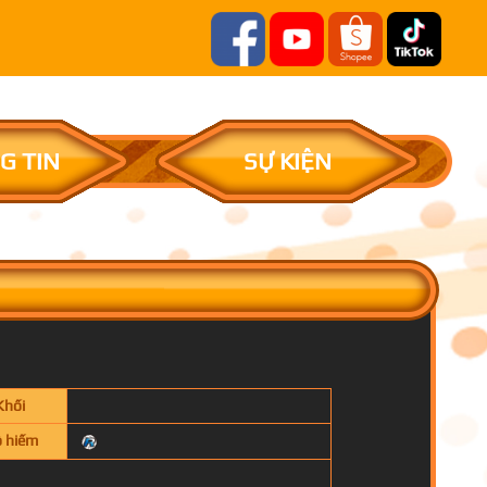
G TIN
SỰ KIỆN
Khối
 hiếm