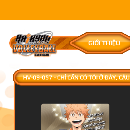
GIỚI THIỆU
HV-09-057 - CHỈ CẦN CÓ TÔI Ở ĐÂY, CẬ