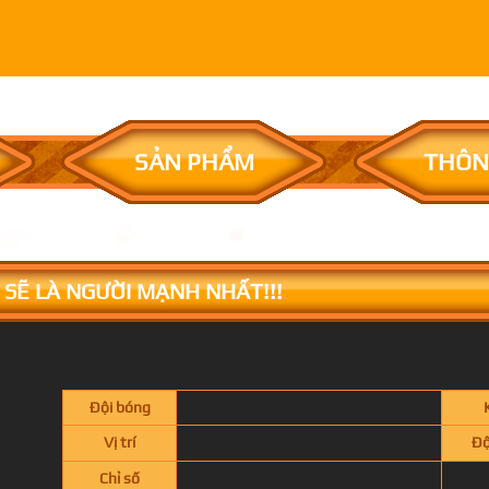
SẢN PHẨM
THÔN
U SẼ LÀ NGƯỜI MẠNH NHẤT!!!
Đội bóng
Vị trí
Độ
Chỉ số