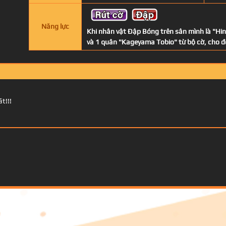
Năng lực
Khi nhân vật Đập Bóng trên sân mình là "Hi
và 1 quân "Kageyama Tobio" từ bộ cờ, cho đố
t!!!