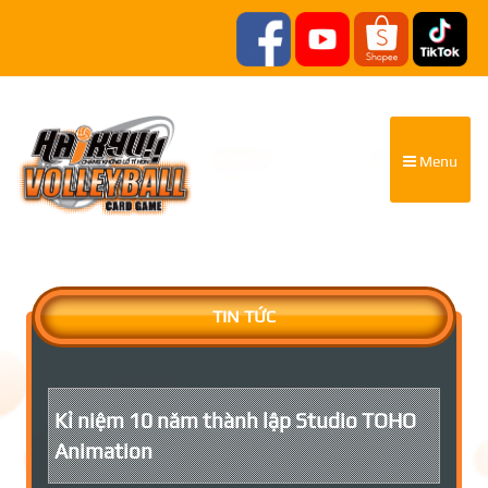
Menu
TIN TỨC
Kỉ niệm 10 năm thành lập Studio TOHO
Animation