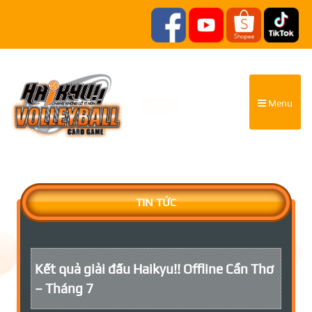
Menu
TIN TỨC
Kết quả giải đấu Haikyu!! Offline Cần Thơ
– Tháng 7