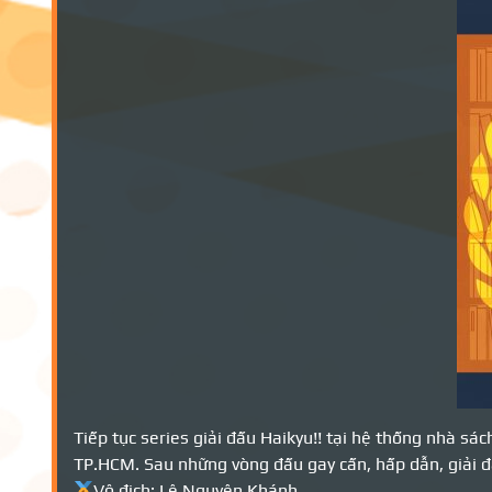
Tiếp tục series giải đấu Haikyu!! tại hệ thống nhà s
TP.HCM. Sau những vòng đấu gay cấn, hấp dẫn, giải đ
Vô địch: Lê Nguyên Khánh