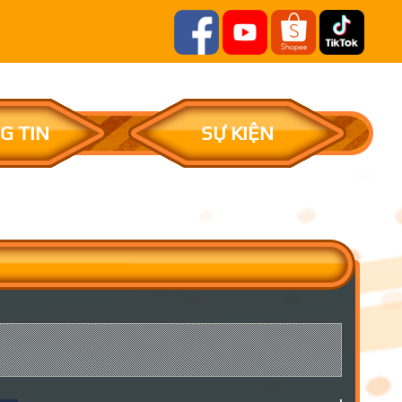
G TIN
SỰ KIỆN