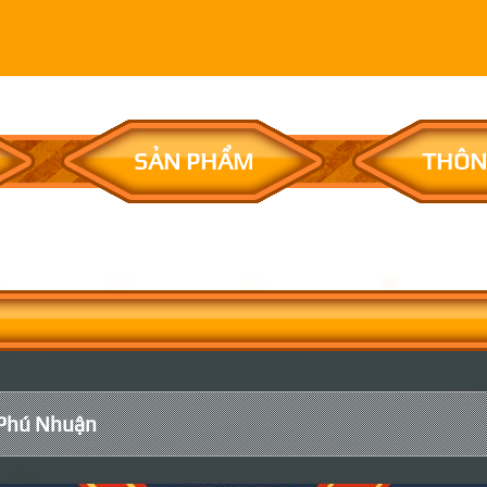
SẢN PHẨM
THÔN
 Phú Nhuận