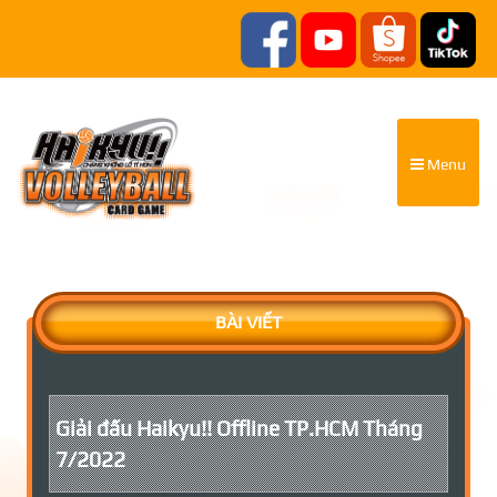
Menu
BÀI VIẾT
Giải đấu Haikyu!! Offline TP.HCM Tháng
7/2022