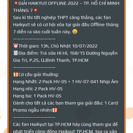
GIẢI HAIKYU!! OFFLINE 2022 – TP. HỒ CHÍ MINH
THÁNG 7
Sau kì thi tốt nghiệp THPT căng thẳng, các fan
Haikyu!! sẽ có cơ hội xõa tại giải đấu Offline tháng
7 diễn ra vào cuối tuần này.
———————————
Thời gian: 13h, Chủ Nhật 10/07/2022
Địa điểm: Trà sữa Hí Hí, 168/15 Đường Nguyễn
Gia Trí, P.25, Q.Bình Thạnh, TP.HCM
———————————
Cơ cấu giải thưởng:
Hạng Nhất: 2 Pack HV-05 + 1 HV-07-041 Nhịp Âm
Hạng nhì: 2 Pack HV-05
Hạng ba: 1 Pack HV-05
Dành cho tất cả các bạn tham gia giải đấu: 1 Card
Promo ngẫu nhiên
———————————
Các fan Haikyu!! tại TP.HCM hãy cùng tham gia để
phát triển cộng đồng Haikyu!! TP.HCM, tạo ra sân