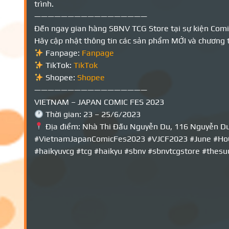
trình.
—————————————————
Đến ngay gian hàng SBNV TCG Store tại sự kiện Comic
Hãy cập nhật thông tin các sản phẩm MỚI và chương 
Fanpage:
Fanpage
TikTok:
TikTok
Shopee:
Shopee
—————————————————
VIETNAM – JAPAN COMIC FES 2023
Thời gian: 23 – 25/6/2023
Địa điểm: Nhà Thi Đấu Nguyễn Du, 116 Nguyễn Du
#VietnamJapanComicFes2023 #VJCF2023 #June #Ho
#haikyuvcg #tcg #haikyu #sbnv #sbnvtcgstore #thesu