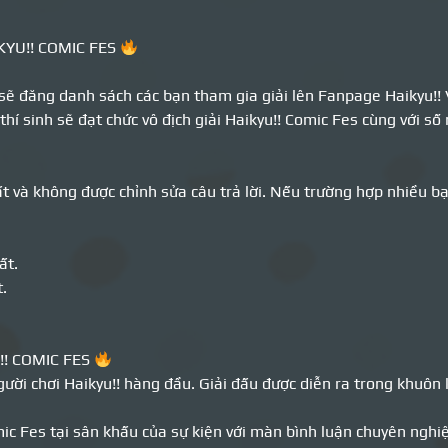
KYU!! COMIC FES
 sẽ đăng danh sách các bạn tham gia giải lên Fanpage Haikyu!!
í sinh sẽ đạt chức vô địch giải Haikyu!! Comic Fes cùng với số 
t và không được chỉnh sửa câu trả lời. Nếu trường hợp nhiều bạ
ất.
t.
!! COMIC FES
người chơi Haikyu!! hàng đầu. Giải đấu được diễn ra trong khuô
ic Fes tại sân khấu của sự kiện với màn bình luận chuyên nghiệ