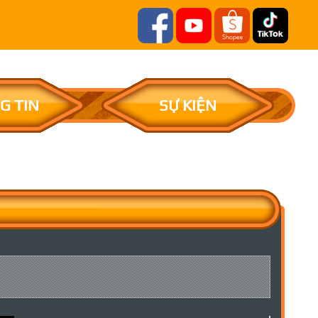
G TIN
SỰ KIỆN