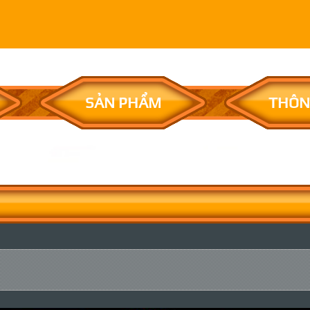
SẢN PHẨM
THÔN