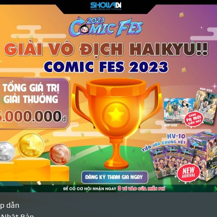
ấp dẫn
– Nhật Bản