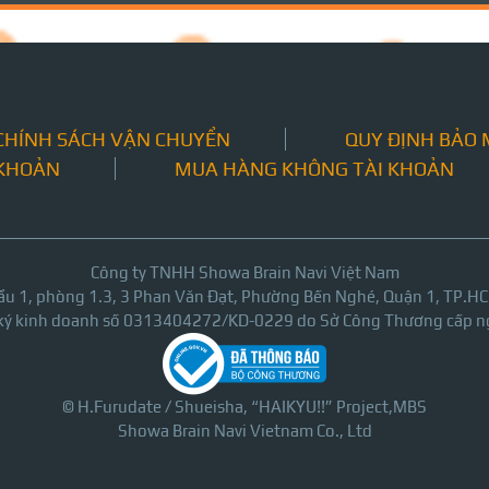
CHÍNH SÁCH VẬN CHUYỂN
QUY ĐỊNH BẢO
 KHOẢN
MUA HÀNG KHÔNG TÀI KHOẢN
Công ty TNHH Showa Brain Navi Việt Nam
ầu 1, phòng 1.3, 3 Phan Văn Đạt, Phường Bến Nghé, Quận 1, TP.H
 ký kinh doanh số 0313404272/KD-0229 do Sở Công Thương cấp n
© H.Furudate / Shueisha, “HAIKYU!!” Project,MBS
Showa Brain Navi Vietnam Co., Ltd