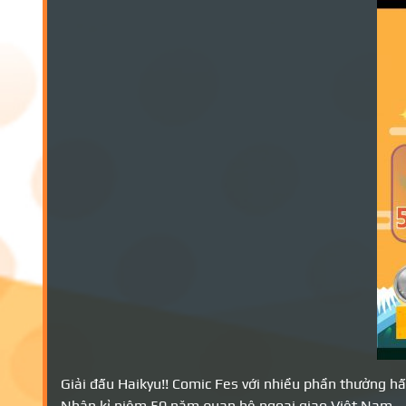
Giải đấu Haikyu!! Comic Fes với nhiều phần thưởng h
Nhân kỉ niệm 50 năm quan hệ ngoại giao Việt Nam 