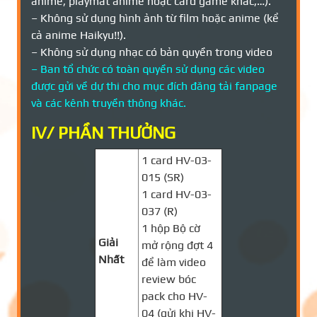
anime, playmat anime hoặc card game khác,…).
– Không sử dụng hình ảnh từ film hoặc anime (kể
cả anime Haikyu!!).
– Không sử dụng nhạc có bản quyền trong video
– Ban tổ chức có toàn quyền sử dụng các video
được gửi về dự thi cho mục đích đăng tải fanpage
và các kênh truyền thông khác.
IV/ PHẦN THƯỞNG
1 card HV-03-
015 (SR)
1 card HV-03-
037 (R)
1 hộp Bộ cờ
Giải
mở rộng đợt 4
Nhất
để làm video
review bóc
pack cho HV-
04 (gửi khi HV-