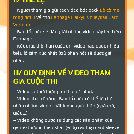
– Người tham gia gửi các video bóc pack
Bộ cờ mở
rộng đợt 3
về cho
Fanpage Haikyu Volleyball Card
Vietnam
– Ban tổ chức sẽ đăng tải những video này lên trên
Fanpage.
– Kết thúc thời hạn cuộc thi, video nào được nhiều
biểu lộ cảm xúc nhất (trừ phẫn nộ) sẽ được giải
nhất.
III/ QUY ĐỊNH VỀ VIDEO THAM
GIA CUỘC THI
– Video có thời lượng tối thiểu 1 phút.
– Video phải rõ ràng. Ban tổ chức có thể từ chối
nhận những video chất lượng quá thấp (quá mờ,
giật,…).
– Video không được sử dụng các sản phẩm của
game/thương hiệu khác (ví dụ các loại card sleeve