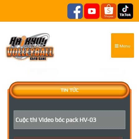
Menu
TIN TỨC
Cuộc thi Video bóc pack HV-03