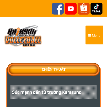
Menu
CHIẾN THUẬT
Sức mạnh đến từ trường Karasuno