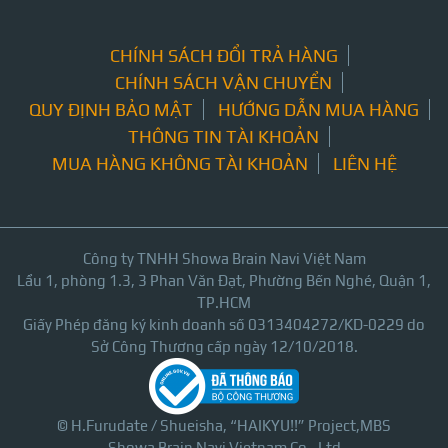
CHÍNH SÁCH ĐỔI TRẢ HÀNG
CHÍNH SÁCH VẬN CHUYỂN
QUY ĐỊNH BẢO MẬT
HƯỚNG DẪN MUA HÀNG
THÔNG TIN TÀI KHOẢN
MUA HÀNG KHÔNG TÀI KHOẢN
LIÊN HỆ
Công ty TNHH Showa Brain Navi Việt Nam
Lầu 1, phòng 1.3, 3 Phan Văn Đạt, Phường Bến Nghé, Quận 1,
TP.HCM
Giấy Phép đăng ký kinh doanh số 0313404272/KD-0229 do
Sở Công Thương cấp ngày 12/10/2018.
© H.Furudate / Shueisha, “HAIKYU!!” Project,MBS
Showa Brain Navi Vietnam Co., Ltd