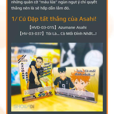
những quân cờ “máu lửa” ngùn ngụt ý chí quyết
thắng nên là sẽ hấp dẫn lắm đó.
1/ Cú Đập tất thắng của Asahi!
【HVD-03-015】Azumane Asahi
【HV-03-037】Tôi Là… Cò Mồi Đỉnh Nhất…!