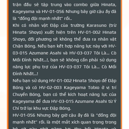
trận đấu sẽ tập trung vào combo giữa Hinata,
Kageyama và HV-01-056 Nhưng bây giờ cậu ấy đã
là “đồng đội mạnh nhất” rồi..
Khi có nhân vật Đập của trường Karasuno (trừ
Hinata Shoyo) xuất hiện trên HV-01-002 Hinata
Shoyo, đối phương sẽ không thể đưa ra nhân vật
Chặn Bóng. Nếu bạn kết hợp năng lực này với HV-
03-015 Azumane Asahi và HV-03-037 Tôi Là… Cò
Mồi Đỉnh Nhất…!, bạn sẽ không cần phải sử dụng
năng lực phụ trợ của HV-03-037 Tôi Là… Cò Mồi
Đỉnh Nhất…!
Nếu bạn sử dụng HV-01-002 Hinata Shoyo để Đập
Bóng và có HV-02-003 Kageyama Tobio ở vị trí
Chuyền Bóng, bạn có thể kích hoạt năng lực của
Kageyama để đưa HV-03-015 Azumane Asahi từ Ý
Chí trở lại khu vực Đập Bóng.
HV-01-056 Nhưng bây giờ cậu ấy đã là “đồng đội
mạnh nhất” rồi. là một mắt xích quan trọng trong
bộ cờ này nhờ năng lực thu hồi Hinata và