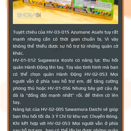
Tuyệt chiêu của HV-03-015 Azumane Asahi tuy rất
mạnh nhưng cần có thời gian chuẩn bị. Vì vậy
không thể thiếu được sự hỗ trợ từ những quân cờ
khác.
HV-01-012 Sugawara Koshi có năng lực thu hồi
quân Hành Động lên tay. Tùy vào tình hình mà bạn
có thể chọn quân Hành Động HV-02-053 Mọi
người vẫn ở phía sau hỗ trợ em. để tăng cường
phòng thủ hoặc HV-01-056 Nhưng bây giờ cậu ấy
đã là “đồng đội mạnh nhất” rồi. để thêm cờ lên
tay.
Năng lực của HV-02-005 Sawamura Daichi sẽ giúp
bạn thu hồi tối đa 3 Ý Chí từ khu vực Chuyền Bóng.
Khi kết hợp với HV-02-053 Mọi người vẫn ở phía
sau hỗ trợ em., bạn có thể lấy lại được những quân