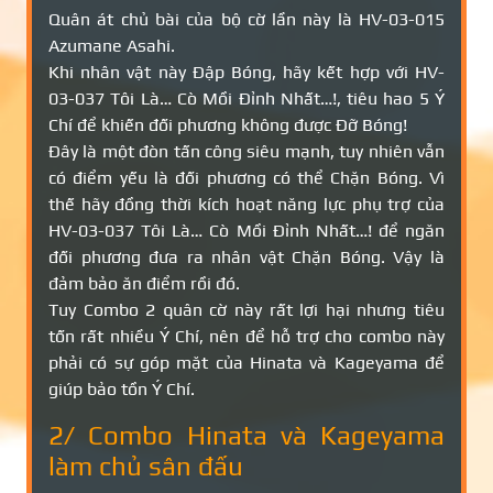
Quân át chủ bài của bộ cờ lần này là HV-03-015
Azumane Asahi.
Khi nhân vật này Đập Bóng, hãy kết hợp với HV-
03-037 Tôi Là… Cò Mồi Đỉnh Nhất…!, tiêu hao 5 Ý
Chí để khiến đối phương không được Đỡ Bóng!
Đây là một đòn tấn công siêu mạnh, tuy nhiên vẫn
có điểm yếu là đối phương có thể Chặn Bóng. Vì
thế hãy đồng thời kích hoạt năng lực phụ trợ của
HV-03-037 Tôi Là… Cò Mồi Đỉnh Nhất…! để ngăn
đối phương đưa ra nhân vật Chặn Bóng. Vậy là
đảm bảo ăn điểm rồi đó.
Tuy Combo 2 quân cờ này rất lợi hại nhưng tiêu
tốn rất nhiều Ý Chí, nên để hỗ trợ cho combo này
phải có sự góp mặt của Hinata và Kageyama để
giúp bảo tồn Ý Chí.
2/ Combo Hinata và Kageyama
làm chủ sân đấu