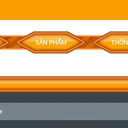
SẢN PHẨM
THÔN
e