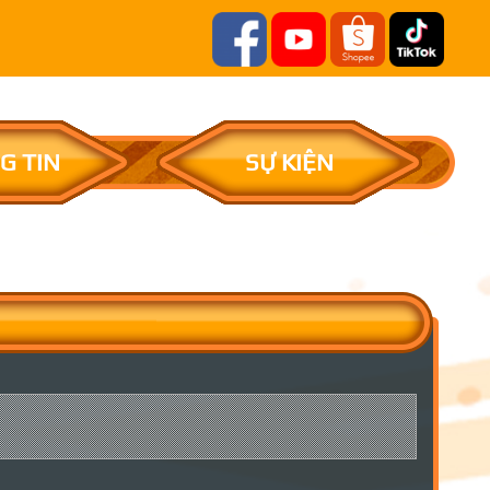
G TIN
SỰ KIỆN