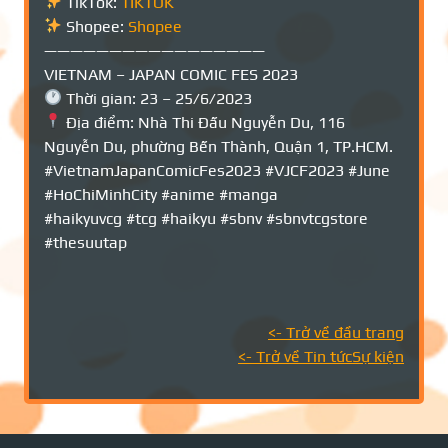
TikTok:
TIKTOK
Shopee:
Shopee
—————————————————
VIETNAM – JAPAN COMIC FES 2023
Thời gian: 23 – 25/6/2023
Địa điểm: Nhà Thi Đấu Nguyễn Du, 116
Nguyễn Du, phường Bến Thành, Quận 1, TP.HCM.
#VietnamJapanComicFes2023 #VJCF2023 #June
#HoChiMinhCity #anime #manga
#haikyuvcg #tcg #haikyu #sbnv #sbnvtcgstore
#thesuutap
<- Trở về đầu trang
<- Trở về Tin tứcSự kiện