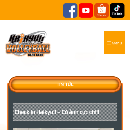
Menu
TIN TỨC
Check in Haikyu!! – Có ảnh cực chill