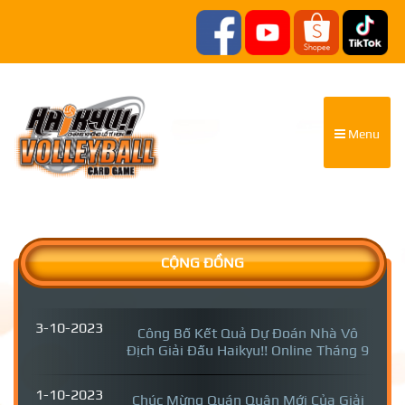
Menu
CỘNG ĐỒNG
3-10-2023
Công Bố Kết Quả Dự Đoán Nhà Vô
Địch Giải Đấu Haikyu!! Online Tháng 9
1-10-2023
Chúc Mừng Quán Quân Mới Của Giải