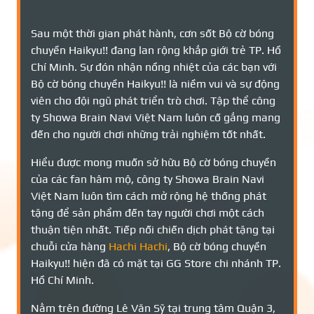
Sau một thời gian phát hành, cơn sốt Bộ cờ bóng
chuyền Haikyu!! đang lan rộng khắp giới trẻ TP. Hồ
Chí Minh. Sự đón nhận nồng nhiệt của các bạn với
Bộ cờ bóng chuyền Haikyu!! là niềm vui và sự động
viên cho đội ngũ phát triển trò chơi. Tập thể công
ty Showa Brain Navi Việt Nam luôn cố gắng mang
đến cho người chơi những trải nghiệm tốt nhất.
Hiểu được mong muốn sở hữu Bộ cờ bóng chuyền
của các fan hâm mộ, công ty Showa Brain Navi
Việt Nam luôn tìm cách mở rộng hệ thống phát
tặng để sản phẩm đến tay người chơi một cách
thuận tiện nhất. Tiếp nối chiến dịch phát tặng tại
chuỗi cửa hàng
Hachi Hachi
, Bộ cờ bóng chuyền
Haikyu!! hiện đã có mặt tại GG Store chi nhánh TP.
Hồ Chí Minh.
Nằm trên đường Lê Văn Sỹ tại trung tâm Quận 3,