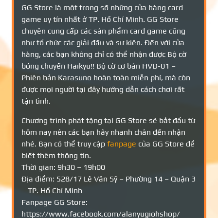
GG Store là một trong số những cửa hàng card
game uy tín nhất ở TP. Hồ Chí Minh. GG Store
chuyên cung cấp các sản phẩm card game cũng
như tổ chức các giải đấu và sự kiện. Đến với cửa
hàng, các bạn không chỉ có thể nhận được Bộ cờ
bóng chuyền Haikyu!! Bộ cờ cơ bản HVD-01 –
Phiên bản Karasuno hoàn toàn miễn phí, mà còn
được mọi người tại đây hướng dẫn cách chơi rất
tận tình.
Chương trình phát tặng tại GG Store sẽ bắt đầu từ
hôm nay nên các bạn hãy nhanh chân đến nhận
nhé. Bạn có thể truy cập
fanpage
của GG Store để
biết thêm thông tin.
Thời gian: 9h30 – 19h00
Địa điểm: 528/17 Lê Văn Sỹ – Phường 14 – Quận 3
– TP. Hồ Chí Minh
Fanpage GG Store:
https://www.facebook.com/alanyugiohshop/