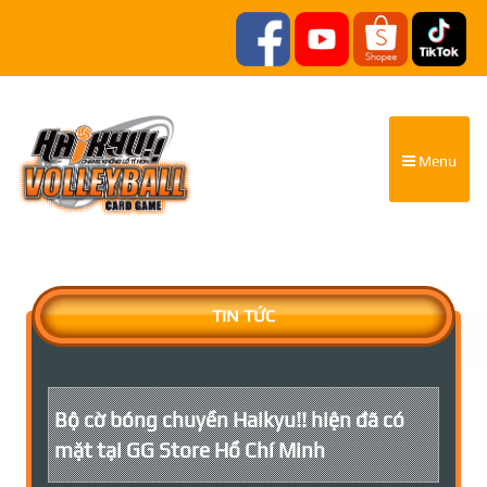
Menu
TIN TỨC
Bộ cờ bóng chuyền Haikyu!! hiện đã có
mặt tại GG Store Hồ Chí Minh